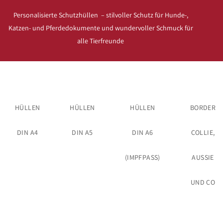
Personalisierte Schutzhüllen – stilvoller Schutz für Hunde-,
Katzen- und Pferdedokumente und wundervoller Schmuck für
alle Tierfreunde
HÜLLEN
HÜLLEN
HÜLLEN
BORDER
DIN A4
DIN A5
DIN A6
COLLIE,
(IMPFPASS)
AUSSIE
UND CO