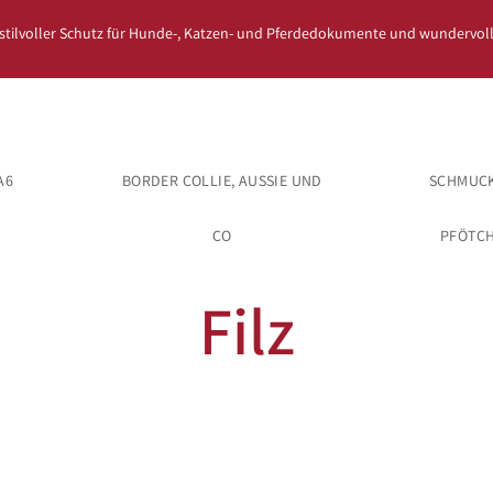
 stilvoller Schutz für Hunde-, Katzen- und Pferdedokumente und wundervoll
A6
BORDER COLLIE, AUSSIE UND
SCHMUCK
CO
PFÖTC
Filz