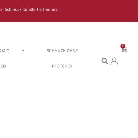
er Schmuck für alle Tierfreunde
0
 MIT
SCHMUCK OHNE
HEN
PFÖTCHEN