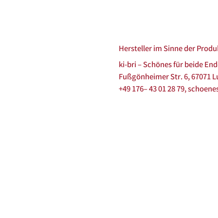
Hersteller im Sinne der Prod
ki-bri – Schönes für beide En
Fußgönheimer Str. 6, 67071 
+49 176– 43 01 28 79, schoene