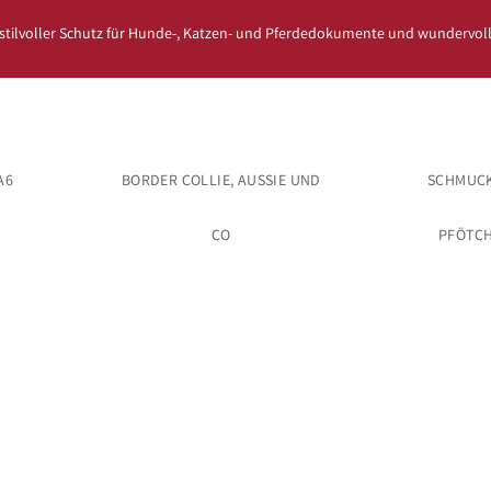
 stilvoller Schutz für Hunde-, Katzen- und Pferdedokumente und wundervoll
A6
BORDER COLLIE, AUSSIE UND
SCHMUCK
CO
PFÖTC