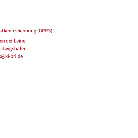
uktkennzeichnung (GPRS):
den der Leine
Ludwigshafen
s@ki-bri.de