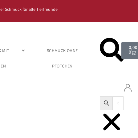
er Schmuck für alle Tierfreunde
0,0
 MIT
SCHMUCK OHNE
0
HEN
PFÖTCHEN