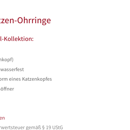
tzen-Ohrringe
l-Kollektion:
nkopf)
 wasserfest
orm eines Katzenkopfes
nöffner
en
rwertsteuer gemäß § 19 UStG