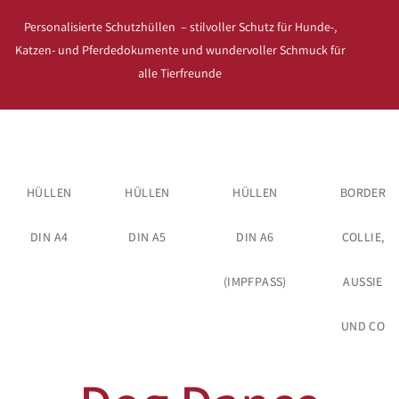
Personalisierte Schutzhüllen – stilvoller Schutz für Hunde-,
Katzen- und Pferdedokumente und wundervoller Schmuck für
alle Tierfreunde
HÜLLEN
HÜLLEN
HÜLLEN
BORDER
DIN A4
DIN A5
DIN A6
COLLIE,
(IMPFPASS)
AUSSIE
UND CO