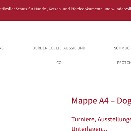
 stilvoller Schutz für Hunde-, Katzen- und Pferdedokumente und wundervoll
A6
BORDER COLLIE, AUSSIE UND
SCHMUCK
CO
PFÖTC
Mappe A4 – Dog
Turniere, Ausstellung
Unterlagen…