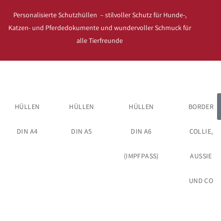
Personalisierte Schutzhüllen – stilvoller Schutz für Hunde-,
Katzen- und Pferdedokumente und wundervoller Schmuck für
alle Tierfreunde
HÜLLEN
HÜLLEN
HÜLLEN
BORDER
DIN A4
DIN A5
DIN A6
COLLIE,
(IMPFPASS)
AUSSIE
UND CO