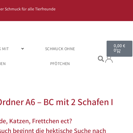
er Schmuck für alle Tierfreunde
0,00
€
 MIT
SCHMUCK OHNE
0
HEN
PFÖTCHEN
rdner A6 – BC mit 2 Schafen I
e, Katzen, Frettchen ect?
such beginnt die hektische Suche nach