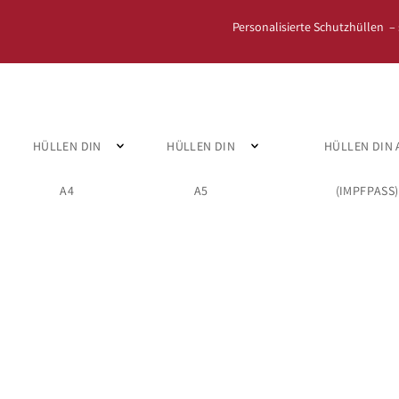
Personalisierte Schutzhüllen –
HÜLLEN DIN
HÜLLEN DIN
HÜLLEN DIN 
A4
A5
(IMPFPASS)