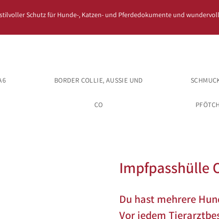
 stilvoller Schutz für Hunde-, Katzen- und Pferdedokumente und wundervoll
A6
BORDER COLLIE, AUSSIE UND
SCHMUCK
CO
PFÖTC
Impfpasshülle O
Du hast mehrere Hund
Vor jedem Tierarztbe