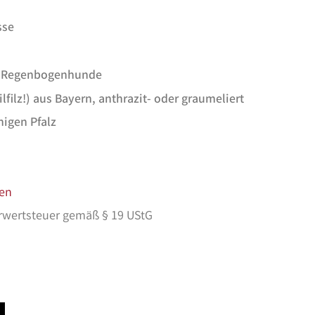
sse
ür Regenbogenhunde
ilfilz!) aus Bayern, anthrazit- oder graumeliert
igen Pfalz
en
rwertsteuer gemäß § 19 UStG