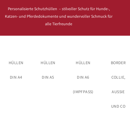
Personalisierte Schutzhüllen – stilvoller Schutz für Hunde-,
Katzen- und Pferdedokumente und wundervoller Schmuck für
alle Tierfreunde
HÜLLEN
HÜLLEN
HÜLLEN
BORDER
DIN A4
DIN A5
DIN A6
COLLIE,
(IMPFPASS)
AUSSIE
UND CO