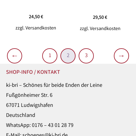
24,50
€
29,50
€
zzgl.
Versandkosten
zzgl.
Versandkosten
←
→
1
2
3
SHOP-INFO / KONTAKT
ki-bri – Schönes für beide Enden der Leine
Fußgönheimer Str. 6
67071 Ludwigshafen
Deutschland
WhatsApp: 0176 – 43 01 28 79
E-Mail: schoenes@ki-bri.de