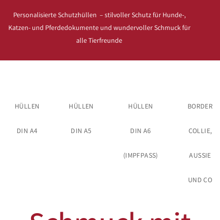
Personalisierte Schutzhüllen – stilvoller Schutz für Hunde-,
Katzen- und Pferdedokumente und wundervoller Schmuck für
alle Tierfreunde
HÜLLEN
HÜLLEN
HÜLLEN
BORDER
DIN A4
DIN A5
DIN A6
COLLIE,
(IMPFPASS)
AUSSIE
UND CO